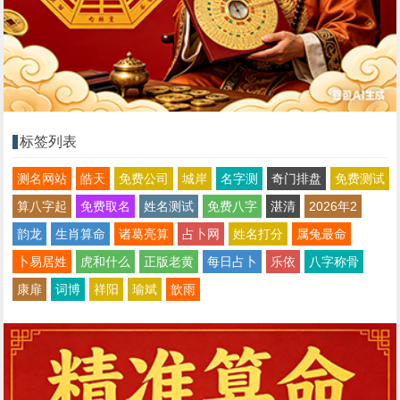
标签列表
测名网站
皓天
免费公司
城岸
名字测
奇门排盘
免费测试
算八字起
免费取名
姓名测试
免费八字
湛清
2026年2
韵龙
生肖算命
诸葛亮算
占卜网
姓名打分
属兔最命
卜易居姓
虎和什么
正版老黄
每日占卜
乐依
八字称骨
康扉
词博
祥阳
瑜斌
歆雨