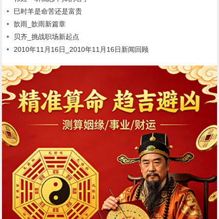
巳时羊是命苦还是富贵
歆雨_歆雨新篇章
贝齐_挑战职场新起点
2010年11月16日_2010年11月16日新闻回顾