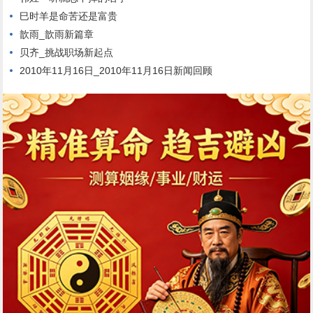
巳时羊是命苦还是富贵
歆雨_歆雨新篇章
贝齐_挑战职场新起点
2010年11月16日_2010年11月16日新闻回顾