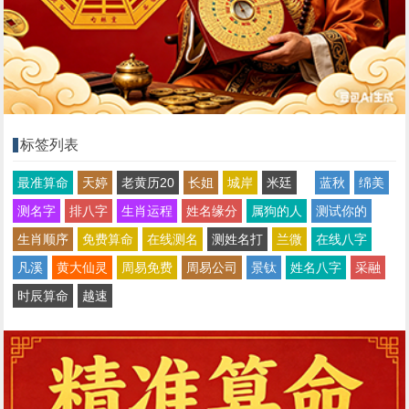
标签列表
最准算命
天婷
老黄历20
长姐
城岸
米廷
蓝秋
绵美
测名字
排八字
生肖运程
姓名缘分
属狗的人
测试你的
生肖顺序
免费算命
在线测名
测姓名打
兰微
在线八字
凡溪
黄大仙灵
周易免费
周易公司
景钛
姓名八字
采融
时辰算命
越速