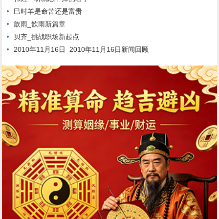
巳时羊是命苦还是富贵
歆雨_歆雨新篇章
贝齐_挑战职场新起点
2010年11月16日_2010年11月16日新闻回顾