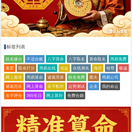
标签列表
姓名缘分
不适合戴
八字算命
八字取名
算命取名
周易免费
素爱
取名打分
周易在线
佰益
在线测名
海辞
牧尊
敬诚
网上最准
周易算命
诸葛亮算
姓名免费
图夫
周易公司
诸葛亮在
网上算命
名字配对
运势测试
达圣
我的命运
名字评分
365生日
网上算卦
免费合婚