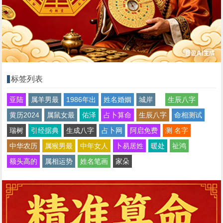
标签列表
亚陆
属羊男最
1986年出
姓名婚姻
城岸
生辰八字
黄历2024
属鼠女最
佑泽
占卜算命
生辰八字
命相测试
瑞树
引经据典
生成八字
占卜网
阿启免费
测 名字
中华农历
属猴男最
中年女人
卜易居姓
暖处
祉鸿
额头高的
属相运势
姓名笔画
家朵