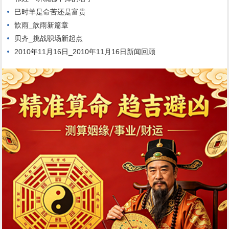
巳时羊是命苦还是富贵
歆雨_歆雨新篇章
贝齐_挑战职场新起点
2010年11月16日_2010年11月16日新闻回顾