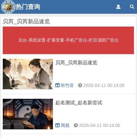
热门查询
贝芮_贝芮新品速览
后台-系统设置-扩展变量-手机广告位-栏目顶部广告位
贝芮_贝芮新品速览
听竹语
2026-04-11 00:14:00
起名测试_起名新尝试
周易
2026-04-11 00:14:00