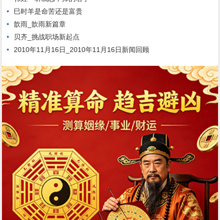
巳时羊是命苦还是富贵
歆雨_歆雨新篇章
贝齐_挑战职场新起点
2010年11月16日_2010年11月16日新闻回顾