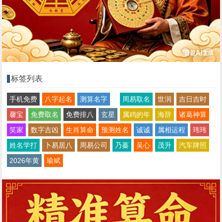
标签列表
手机免费
八字起名
测算名字
周易取名
世润
吉日吉时
馨宝
免费取名
免费排八
玄星
属鸡的年
海辞
诸葛神算
笑家
数字吉凶
生肖算命
预测姓名
诚诚
属相运程
玮玮
姓名学打
卜易居八
周易公司
乃蓁
吴心
茂升
汽车牌照
2026年黄
瑜斌