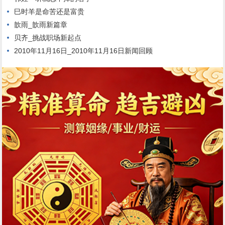
巳时羊是命苦还是富贵
歆雨_歆雨新篇章
贝齐_挑战职场新起点
2010年11月16日_2010年11月16日新闻回顾