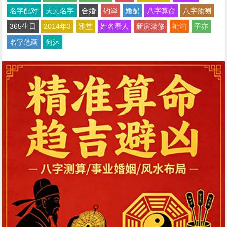
名字配对
天元名字
合婚
钧泽
婚配
八字算命
八字预测
365生日
2014年3
雅堂
姓名看人
新房装修
祉鸿
子亦
名字笔画
何沐