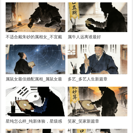
不适合戴朱砂的属相女_不宜戴
属牛人远离谁最好
朱砂女属相
属鼠女最佳婚配属相_属鼠女最
多艺_多艺人生新篇章
佳婚配属相揭秘
星纯怎么样_纯新体验，星级感
笑家_笑家新篇章
受