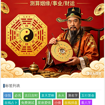
标签列表
佳悦
必兆
吉日吉时
袁天罡称
永火
测名字
五行算命
在线占卜
免费测试
星座爱情
小倚
在线排盘
看八字