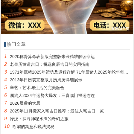
热门文章
1
2020称骨算命表新版完整版来袭精准解读命运
2
老皇历黄道吉日：挑选良辰吉日的实用指南
3
1971年属猪2025年运势及运程详解 71年属猪人2025年蛇年每月运程
4
2013年日历表完整版月历周历详细展示
5
辛艺：艺术与生活的完美融合
6
属狗人2024年运势大爆发：三喜临门福运连连
7
2026属猴的大忌
8
2025年11月搬家入宅吉日推荐：最佳入宅吉日一览
9
泽泷：探寻神秘水潭的奇幻之旅
10
断眉的寓意和说法揭秘