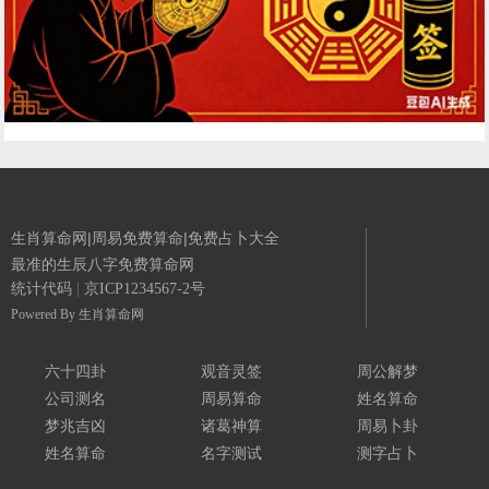
生肖算命网|周易免费算命|免费占卜大全
最准的生辰八字免费算命网
统计代码
|
京ICP1234567-2号
Powered By
生肖算命网
六十四卦
观音灵签
周公解梦
公司测名
周易算命
姓名算命
梦兆吉凶
诸葛神算
周易卜卦
姓名算命
名字测试
测字占卜